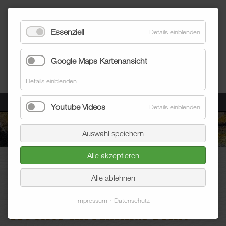
Essenziell
Details einblenden
Google Maps Kartenansicht
Details einblenden
Menü
Youtube Videos
Details einblenden
Auswahl speichern
Alle akzeptieren
Blum Raumausstatter
Aktuelles
Blogeintrag
Alle ablehnen
Impressum
Datenschutz
Hocker im Animal Print