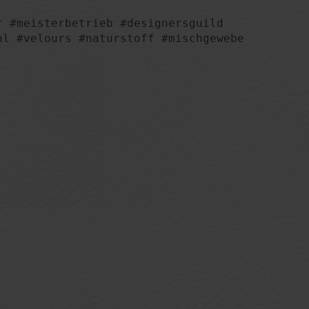
 #meisterbetrieb #designersguild

l #velours #naturstoff #mischgewebe
