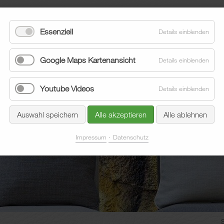
Essenziell
Details einblenden
Google Maps Kartenansicht
Details einblenden
Youtube Videos
Details einblenden
eläge
Sonnenschutz
Aktuelles
Unternehmen
Auswahl speichern
Alle akzeptieren
Alle ablehnen
Impressum
Datenschutz