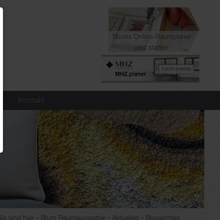
Blums Online-Raumplaner
jetzt starten
Kontakt
Sie sind hier
Blum Raumausstatter
Aktuelles
Blogeintrag