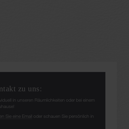
ntakt zu uns:
ividuell in unseren Räumlichkeiten oder bei einem
Zuhause!
en Sie eine Email
oder schauen Sie persönlich in