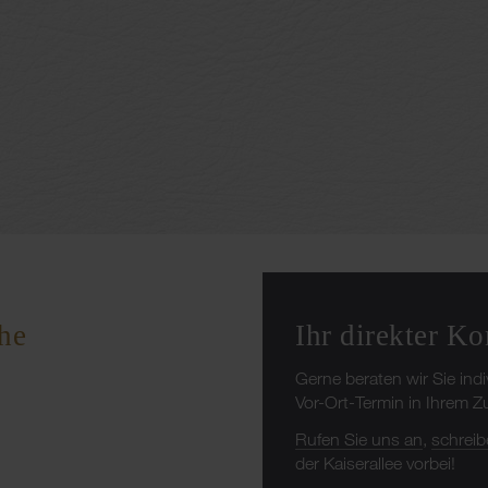
Ihr direkter Ko
he
Gerne beraten wir Sie ind
Vor-Ort-Termin in Ihrem 
Rufen Sie uns an
,
schreib
der Kaiserallee vorbei!