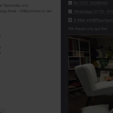
Tel: 0721 33598450
al-Tankstelle und
rg-Areal » Willkommen in der
WhatsApp: 0179 - 61
E-Mail: info@Raumaus
Wir freuen uns auf Sie!
r
r
r