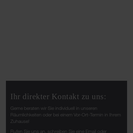
Ihr direkter Kontakt zu uns:
Gerne beraten wir Sie individuell in unseren
Räumlichkeiten oder bei einem Vor-Ort-Termin in Ihrem
Zuhause!
Rufen Sie uns an
,
schreiben Sie eine Email
oder