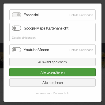
Essenziell
Details einblenden
Google Maps Kartenansicht
Details einblenden
Menü
Youtube Videos
Details einblenden
Auswahl speichern
Alle akzeptieren
Blum Raumausstatter
Aktuelles
Blogeintrag
Alle ablehnen
Impressum
Datenschutz
Vitra EA-217