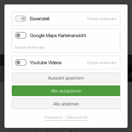
Essenziell
Details einblenden
Google Maps Kartenansicht
Details einblenden
Menü
Youtube Videos
Details einblenden
Auswahl speichern
Blum Raumausstatter
Bodenbeläge
Teppiche
Abgepasst
Alle akzeptieren
Alle ablehnen
Impressum
Datenschutz
Bodenfreiheit mit