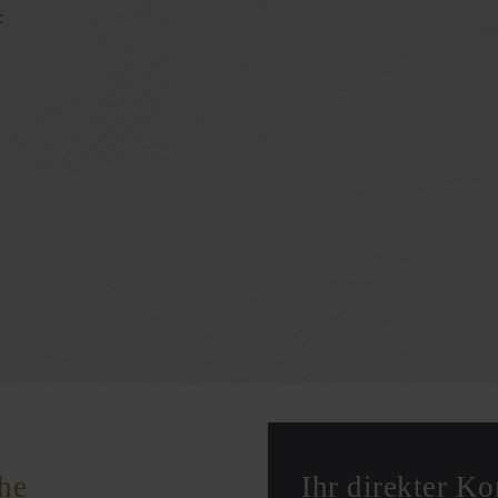
:
Ihr direkter Ko
he