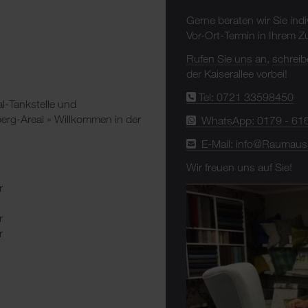
Gerne beraten wir Sie ind
Vor-Ort-Termin in Ihrem 
Rufen Sie uns an
,
schreib
der Kaiserallee vorbei!
Tel: 0721 33598450
al-Tankstelle und
rg-Areal » Willkommen in der
WhatsApp: 0179 - 61
E-Mail: info@Raumaus
Wir freuen uns auf Sie!
r
r
r