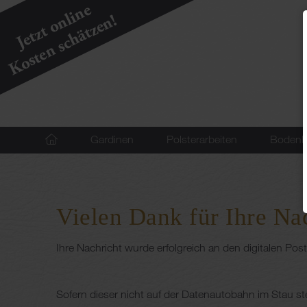
Navigation
Gardinen
Polsterarbeiten
Bodenb
überspringen
Vielen Dank für Ihre Na
Ihre Nachricht wurde erfolgreich an den digitalen Po
Sofern dieser nicht auf der Datenautobahn im Stau s