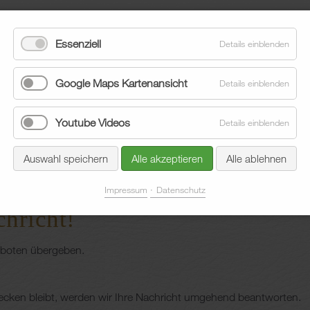
Essenziell
Details einblenden
Google Maps Kartenansicht
Details einblenden
Youtube Videos
Details einblenden
eläge
Sonnenschutz
Aktuelles
Unternehmen
Auswahl speichern
Alle akzeptieren
Alle ablehnen
Si
Impressum
Datenschutz
chricht!
stboten übergeben.
tecken bleibt, werden wir Ihre Nachricht umgehend beantworten.