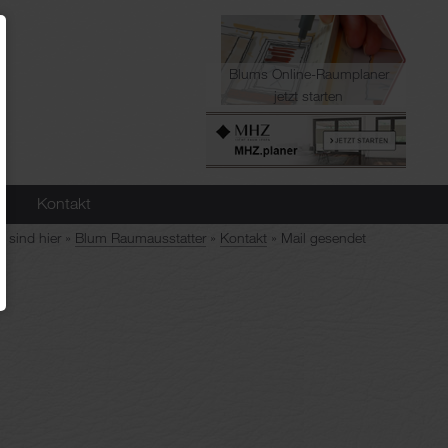
Blums Online-Raumplaner
jetzt starten
Kontakt
e sind hier
Blum Raumausstatter
Kontakt
Mail gesendet