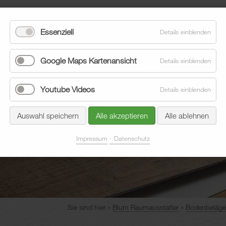
Essenziell
Details einblenden
Google Maps Kartenansicht
Details einblenden
Youtube Videos
Details einblenden
eläge
Sonnenschutz
Aktuelles
Unternehmen
Auswahl speichern
Alle akzeptieren
Alle ablehnen
Impressum
Datenschutz
Sie sind hier
Blum Raumausstatter
Bodenbeläge