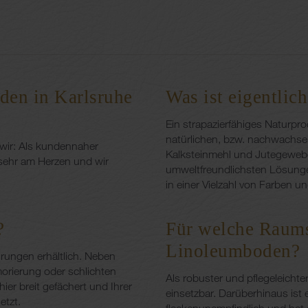
den in Karlsruhe
Was ist eigentli
Ein strapazierfähiges Naturp
natürlichen, bzw. nachwachsen
 wir: Als kundennaher
Kalksteinmehl und Jutegewebe
 sehr am Herzen und wir
umweltfreundlichsten Lösung
in einer Vielzahl von Farben u
?
Für welche Raumsi
Linoleumboden?
rungen erhältlich. Neben
morierung oder schlichten
Als robuster und pflegeleicht
ier breit gefächert und Ihrer
einsetzbar. Darüberhinaus ist 
etzt.