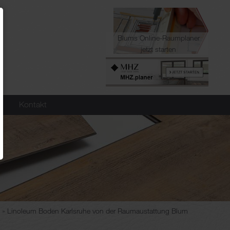
Blums Online-Raumplaner
jetzt starten
Kontakt
Linoleum Boden Karlsruhe von der Raumaustattung Blum