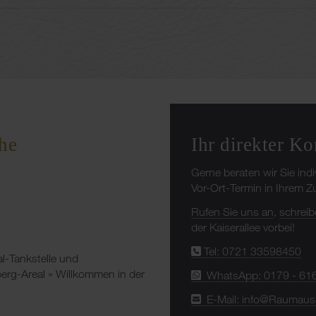
Ihr direkter Ko
he
Gerne beraten wir Sie ind
Vor-Ort-Termin in Ihrem 
Rufen Sie uns an
,
schreib
der Kaiserallee vorbei!
Tel: 0721 33598450
al-Tankstelle und
rg-Areal » Willkommen in der
WhatsApp: 0179 - 61
E-Mail: info@Raumaus