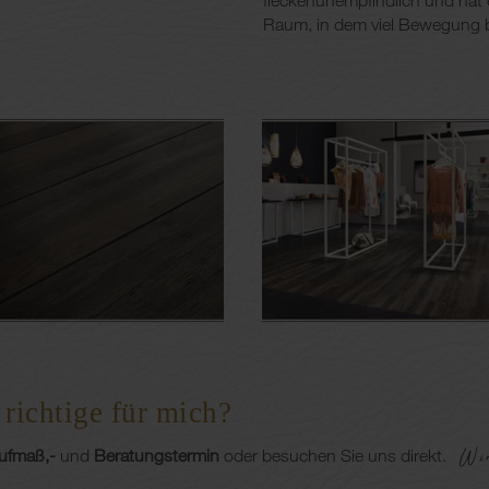
fleckenunempfindlich und hat 
Raum, in dem viel Bewegung b
richtige für mich?
Wir
Aufmaß,-
und
Beratungstermin
oder besuchen Sie uns direkt.