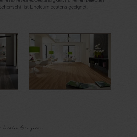
eine hohe Abriebbeständigkeit. Für einen belebten
eherrscht, ist Linoleum bestens geeignet.
 beraten Sie gerne.