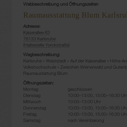
Webbeschreibung und Öffnungszeiten
Raumausstattung Blum Karlsru
Adresse:
Kaiserallee 63
76133 Karlsruhe
(
Haltestelle Yorckstraße
)
Wegbeschreibung:
Karlsruhe » Weststadt » Auf der Kaiserallee » Höhe Ar
Volkshochschule » Zwischen Wienerwald und Gutenbe
Raumaustattung Blum
Öffnungszeiten:
Montag
geschlossen
Dienstag
10:00–13:00, 15:00–16:30 Uh
Mittwoch
10:00–13:00 Uhr
Donnerstag
10:00–13:00, 15:00–16:30 Uh
Freitag
10:00–13:00, 15:00–16:30 Uh
Samstag
nach Vereinbarung