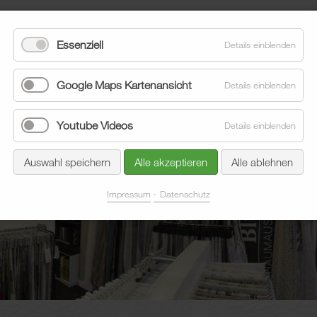
Essenziell
Details einblenden
Google Maps Kartenansicht
Details einblenden
Youtube Videos
Details einblenden
eläge
Sonnenschutz
Aktuelles
Unternehmen
Auswahl speichern
Alle akzeptieren
Alle ablehnen
Impressum
Datenschutz