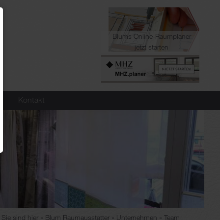
Blums Online-Raumplaner
jetzt starten
Kontakt
Sie sind hier
Blum Raumausstatter
Unternehmen
Team