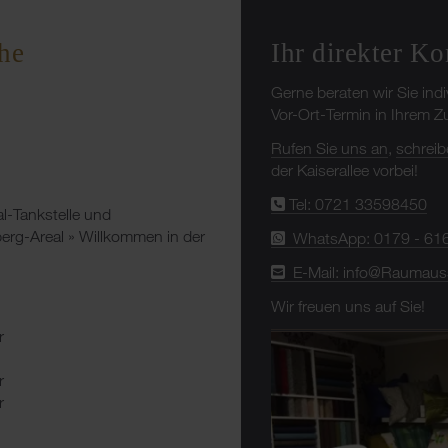
Ihr direkter Ko
he
Gerne beraten wir Sie ind
Vor-Ort-Termin in Ihrem 
Rufen Sie uns an
,
schreib
der Kaiserallee vorbei!
Tel: 0721 33598450
al-Tankstelle und
rg-Areal » Willkommen in der
WhatsApp: 0179 - 61
E-Mail: info@Raumaus
Wir freuen uns auf Sie!
r
r
r